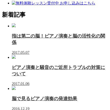
ア
ボ
タ
ボ
タ
ン
タ
ン
新着記事
ン
指は第二の脳！ピアノ演奏と脳の活性化の関
係
2017.05.07
ピアノ演奏と騒音のご近所トラブルの対策に
ついて
2017.01.06
脳で見るピアノ演奏の発達効果
2016.12.19