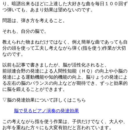
り、暗譜出来るほどに上達した大好きな曲を毎日１００回ず
つ弾いても、あまり効果は望めないのです。
問題は、弾き方を考えること。
それも、自分の脳で。
教えられた物まねだけではなく、例え簡単な曲であっても自
分の頭を使って工夫し考えながら弾く(指を使う)作業が大切
なのです。
以前も記事で書きましたが、脳が活性化されると、
前頭連合野の発達による人間性知能（ＨＱ）の向上や小脳の
発達による運動機能や知的機能の向上、脳りょうの発達によ
る左右の脳のバランスの向上などが期待でき、ずっと効果的
に脳を鍛えることができます。
▽脳の発達効果について詳しくはこちら
脳で見るピアノ演奏の発達効果
この考えながら指を使う作業は、子供だけでなく、大人や、
お年を重ねた方々にも大変有効だと言われています。