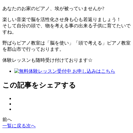
あなたのお家のピアノ、埃が被っていませんか?
楽しい音楽で脳を活性化させ身も心も若返りましょう！
そして自分の頭で、物を考える事の出来る子供に育てたいで
すね。
野ばらピアノ教室は「脳を使い」「頭で考える」ピアノ教室
を郡山市で行っております。
体験レッスンも随時受け付けております☆
この記事をシェアする
facebook
X
の
LINE
の
シ
の
シ
ェ
前へ
シ
ェ
ア
一覧に戻る
次へ
ェ
ア
ボ