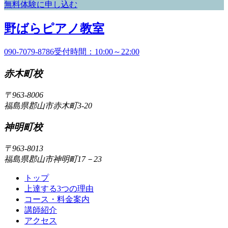
無料体験に申し込む
野
野ばらピアノ教室
ば
090-7079-8786
受付時間：10:00～22:00
ら
赤木町校
ピ
ア
〒963-8006
福島県郡山市赤木町3-20
ノ
教
神明町校
室
〒963-8013
福島県郡山市神明町17－23
トップ
上達する3つの理由
コース・料金案内
講師紹介
アクセス