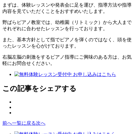
まずは、体験レッスンや発表会に足を運び、指導方法や指導
内容を見ていただくことをおすすめいたします。
野ばらピアノ教室では、幼稚園（リトミック）から大人まで
それぞれに合わせたレッスンを行っております。
また、基本方針として指でピアノを弾くのではなく、頭を使
ったレッスンを心がけております。
右脳左脳の刺激をするピアノ指導にご興味のある方は、お気
軽にお問合せください。
この記事をシェアする
facebook
X
の
LINE
の
シ
の
シ
ェ
前へ
一覧に戻る
次へ
シ
ェ
ア
ェ
ア
ボ