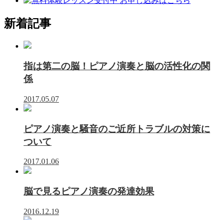
ア
ボ
タ
ボ
タ
ン
新着記事
タ
ン
ン
指は第二の脳！ピアノ演奏と脳の活性化の関
係
2017.05.07
ピアノ演奏と騒音のご近所トラブルの対策に
ついて
2017.01.06
脳で見るピアノ演奏の発達効果
2016.12.19