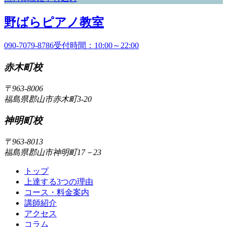
野
野ばらピアノ教室
ば
090-7079-8786
受付時間：10:00～22:00
ら
赤木町校
ピ
ア
〒963-8006
福島県郡山市赤木町3-20
ノ
教
神明町校
室
〒963-8013
福島県郡山市神明町17－23
トップ
上達する3つの理由
コース・料金案内
講師紹介
アクセス
コラム