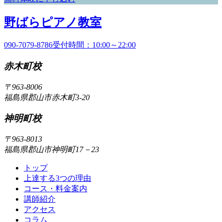
野
野ばらピアノ教室
ば
090-7079-8786
受付時間：10:00～22:00
ら
赤木町校
ピ
ア
〒963-8006
福島県郡山市赤木町3-20
ノ
教
神明町校
室
〒963-8013
福島県郡山市神明町17－23
トップ
上達する3つの理由
コース・料金案内
講師紹介
アクセス
コラム