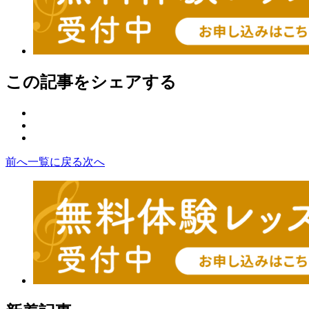
この記事をシェアする
facebook
X
の
LINE
の
シ
の
シ
ェ
前へ
一覧に戻る
次へ
シ
ェ
ア
ェ
ア
ボ
ア
ボ
タ
ボ
タ
ン
タ
ン
ン