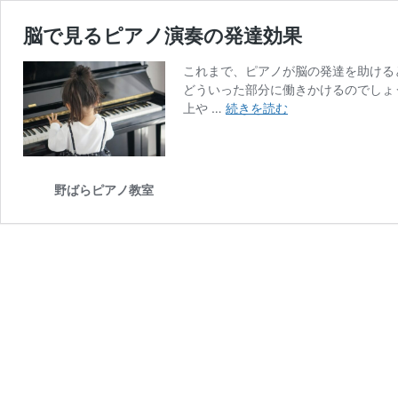
脳で見るピアノ演奏の発達効果
これまで、ピアノが脳の発達を助ける
どういった部分に働きかけるのでしょ
脳
上や …
続きを読む
で
見
る
ピ
野ばらピアノ教室
ア
ノ
演
奏
の
発
達
効
果