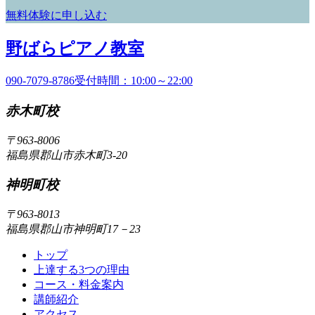
無料体験に申し込む
野
野ばらピアノ教室
ば
090-7079-8786
受付時間：10:00～22:00
ら
赤木町校
ピ
ア
〒963-8006
福島県郡山市赤木町3-20
ノ
教
神明町校
室
〒963-8013
福島県郡山市神明町17－23
トップ
上達する3つの理由
コース・料金案内
講師紹介
アクセス