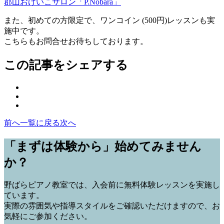
郡山おけいこサロン「P.Nobara」
また、初めての方限定で、ワンコイン (500円)レッスンも実
施中です。
こちらもお問合せお待ちしております。
この記事をシェアする
facebook
X
の
LINE
の
シ
の
シ
ェ
前へ
一覧に戻る
次へ
シ
ェ
ア
ェ
ア
ボ
「まずは体験から」始めてみません
ア
ボ
タ
ボ
タ
ン
か？
タ
ン
ン
野ばらピアノ教室では、入会前に
無料体験レッスン
を実施し
ています。
実際の雰囲気や指導スタイルをご確認いただけますので、お
気軽にご参加ください。